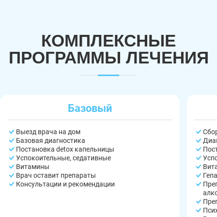
КОМПЛЕКСНЫЕ
ПРОГРАММЫ ЛЕЧЕНИЯ
Базовый
Выезд врача на дом
Сбо
Базовая диагностика
Диа
Постановка detox капельницы
Пос
Успокоительные, седативные
Усп
Витамины
Вит
Врач оставит препараты
Геп
Консультации и рекомендации
Пре
алк
Пре
Пси