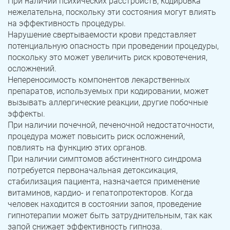
При наличии психических расстройств, кодировка
нежелательна, поскольку эти состояния могут влиять
на эффективность процедуры.
Нарушение свертываемости крови представляет
потенциальную опасность при проведении процедуры,
поскольку это может увеличить риск кровотечения,
осложнений.
Непереносимость компонентов лекарственных
препаратов, используемых при кодировании, может
вызывать аллергические реакции, другие побочные
эффекты.
При наличии почечной, печеночной недостаточности,
ЗАДАТЬ ВОПРОС
процедура может повысить риск осложнений,
Касли
Роза
повлиять на функцию этих органов.
При наличии симптомов абстинентного синдрома
ПОЛУЧИТЬ ПОМОЩЬ
ПОЛУЧИТЬ ПОМОЩЬ
ПОЛУЧИТЬ ПОМОЩЬ
Челябинск
Сим
потребуется первоначальная детоксикация,
стабилизация пациента, назначается применение
Красногорский
Нязепетровск
витаминов, кардио- и гепатопротекторов. Когда
человек находится в состоянии запоя, проведение
Первомайский
Карабаш
гипнотерапии может быть затруднительным, так как
запой снижает эффективность гипноза.