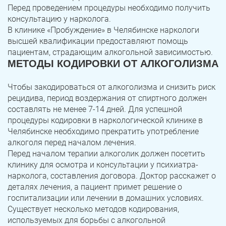
Юрюзань
Верхнеуральск
Перед проведением процедуры необходимо получить
консультацию у нарколога.
Локомотивный
Миньяр
В клинике «Пробуждение» в Челябинске наркологи
Записаться
Записаться
Записаться
высшей квалификации предоставляют помощь
Зауральский
Межозерный
пациентам, страдающим алкогольной зависимостью.
МЕТОДЫ КОДИРОВКИ ОТ АЛКОГОЛИЗМА
Я ознакомлен и принимаю
Я ознакомлен и принимаю
Я ознакомлен и принимаю
условия работы сайта
условия работы сайта
условия работы сайта
Катав-Ивановск
Куса
Задать вопрос
Чтобы закодироваться от алкоголизма и снизить риск
Пласт
Бакал
Я ознакомлен и принимаю
условия работы сайта
рецидива, период воздержания от спиртного должен
составлять не менее 7-14 дней. Для успешной
Усть-Катав
Верхний Уфалей
процедуры кодировки в наркологической клинике в
Челябинске необходимо прекратить употребление
Еманжелинск
Карталы
алкоголя перед началом лечения.
Перед началом терапии алкоголик должен посетить
Аша
Трехгорный
клинику для осмотра и консультации у психиатра-
нарколога, составления договора. Доктор расскажет о
Коркино
Кыштым
деталях лечения, а пациент примет решение о
госпитализации или лечении в домашних условиях.
Южноуральск
Сатка
Существует несколько методов кодирования,
используемых для борьбы с алкогольной
Чебаркуль
Снежинск