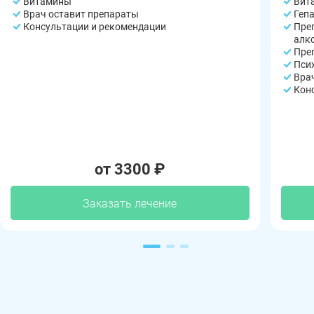
Витамины
Вит
Врач оставит препараты
Геп
Консультации и рекомендации
Пре
алк
Пре
Пси
Вра
Кон
от 3300 ₽
Заказать лечение