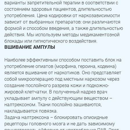
варианты запретительной терапии в соответствии с
состоянием здоровья пациентов, длительностью
Троицк
Озерск
употребления. Цена кодировки от наркозависимости
зависит от выбранных препаратов: они различаются
Копейск
Миасс
формой и способом введения, а также длительностью
действия. Мы используем методы медикаментозной
Златоуст
Магнитогорск
блокады или гипнотического воздействия.
ВШИВАНИЕ АМПУЛЫ
Наиболее эффективным способом поставить блок на
употребление опиатов (морфина, героина, кодеина)
является вшивание от наркотиков. Оно представляет
собой микрооперацию под местным наркозом через
создание послойного разреза кожи и подкожно-
жировой клетчатки. В полученный надрез врач
укладывает ампулу с действующим веществом –
налтрексоном. Ткани послойно зашиваются,
накладывается повязка.
Задача налтрексона – блокировать опиоидные
рецепторы головного мозга и не дать зависимому