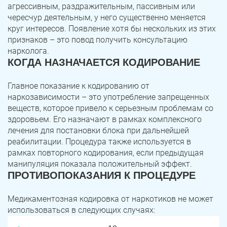
агрессивным, раздражительным, пассивным или
чересчур деятельным, у него существенно меняется
круг интересов. Появление хотя бы нескольких из этих
признаков – это повод получить консультацию
нарколога.
КОГДА НАЗНАЧАЕТСЯ КОДИРОВАНИЕ
Главное показание к кодированию от
наркозависимости – это употребление запрещенных
веществ, которое привело к серьезным проблемам со
здоровьем. Его назначают в рамках комплексного
ЗАДАТЬ ВОПРОС
лечения для постановки блока при дальнейшей
Касли
Роза
реабилитации. Процедура также используется в
рамках повторного кодирования, если предыдущая
ПОЛУЧИТЬ ПОМОЩЬ
ПОЛУЧИТЬ ПОМОЩЬ
ПОЛУЧИТЬ ПОМОЩЬ
Челябинск
Сим
манипуляция показала положительный эффект.
ПРОТИВОПОКАЗАНИЯ К ПРОЦЕДУРЕ
Красногорский
Нязепетровск
Медикаментозная кодировка от наркотиков не может
Первомайский
Карабаш
использоваться в следующих случаях: