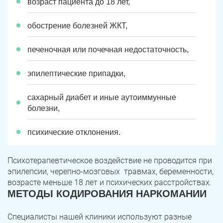
возраст пациента до 18 лет,
Юрюзань
Верхнеуральск
Локомотивный
Миньяр
обострение болезней ЖКТ,
Записаться
Записаться
Записаться
Зауральский
Межозерный
печеночная или почечная недостаточность,
Я ознакомлен и принимаю
Я ознакомлен и принимаю
Я ознакомлен и принимаю
условия работы сайта
условия работы сайта
условия работы сайта
Катав-Ивановск
Куса
Задать вопрос
эпилептические припадки,
Пласт
Бакал
Я ознакомлен и принимаю
условия работы сайта
сахарный диабет и иные аутоиммунные
болезни,
Усть-Катав
Верхний Уфалей
психические отклонения.
Еманжелинск
Карталы
Аша
Трехгорный
Психотерапевтическое воздействие не проводится при
эпилепсии, черепно-мозговых травмах, беременности,
Коркино
Кыштым
возрасте меньше 18 лет и психических расстройствах.
МЕТОДЫ КОДИРОВАНИЯ НАРКОМАНИИ
Южноуральск
Сатка
Специалисты нашей клиники используют разные
Чебаркуль
Снежинск