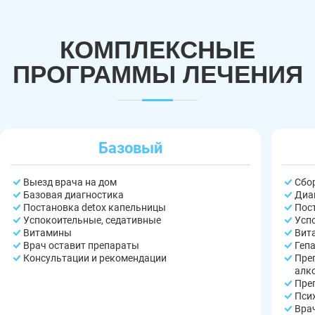
КОМПЛЕКСНЫЕ
ПРОГРАММЫ ЛЕЧЕНИЯ
Базовый
Выезд врача на дом
Сбо
Базовая диагностика
Диа
Постановка detox капельницы
Пос
Успокоительные, седативные
Усп
Витамины
Вит
Врач оставит препараты
Геп
Консультации и рекомендации
Пре
алк
Пре
Пси
Вра