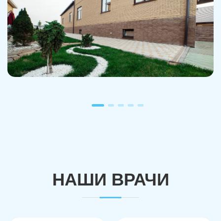
Троицк
Озерск
Копейск
Миасс
Златоуст
Магнитогорск
НАШИ ВРАЧИ