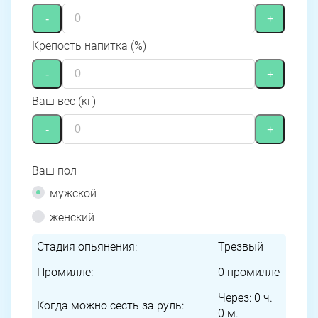
-
+
Крепость напитка (%)
-
+
Ваш вес (кг)
-
+
Ваш пол
мужской
женский
Стадия опьянения:
Трезвый
Промилле:
0
промилле
Через:
0
ч.
Когда можно сесть за руль:
0
м.