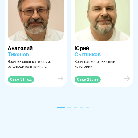
Троицк
Озерск
Копейск
Миасс
Златоуст
Магнитогорск
Анатолий
Юрий
Тихонов
Сытников
Врач высшей категории,
Врач нарколог высшей
руководитель клиники
категории
Стаж 31 год
Стаж 28 лет