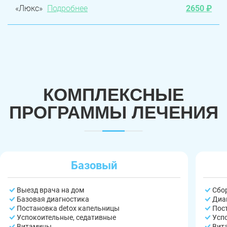
«Люкс»
Подробнее
2650 ₽
КОМПЛЕКСНЫЕ
ПРОГРАММЫ ЛЕЧЕНИЯ
Базовый
Выезд врача на дом
Сбо
Базовая диагностика
Диа
Постановка detox капельницы
Пос
Успокоительные, седативные
Усп
Витамины
Вит