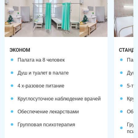
ЭКОНОМ
СТАНД
Палата на 8 человек
Пала
Душ и туалет в палате
Душ 
4 х-разовое питание
5-ти
Круглосуточное наблюдение врачей
Круг
Обеспечение лекарствами
Обес
Групповая психотерапия
Груп
псих