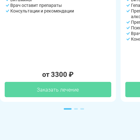
Врач оставит препараты
Геп
Консультации и рекомендации
Пре
алк
Пре
Пси
Вра
Кон
от 3300 ₽
Заказать лечение