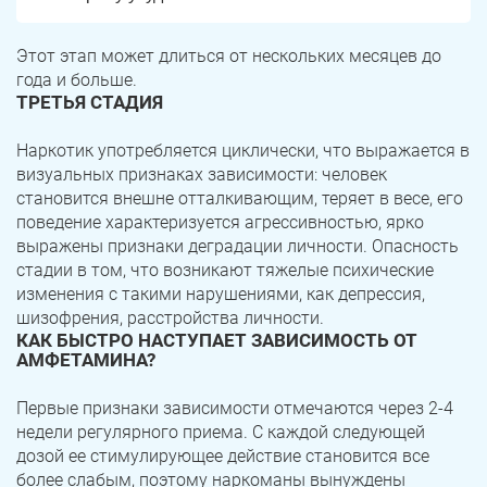
Юрюзань
Верхнеуральск
Локомотивный
Миньяр
Этот этап может длиться от нескольких месяцев до
года и больше.
Записаться
Записаться
Записаться
Зауральский
Межозерный
ТРЕТЬЯ СТАДИЯ
Я ознакомлен и принимаю
Я ознакомлен и принимаю
Я ознакомлен и принимаю
условия работы сайта
условия работы сайта
условия работы сайта
Катав-Ивановск
Куса
Задать вопрос
Наркотик употребляется циклически, что выражается в
визуальных признаках зависимости: человек
Пласт
Бакал
становится внешне отталкивающим, теряет в весе, его
Я ознакомлен и принимаю
условия работы сайта
поведение характеризуется агрессивностью, ярко
Усть-Катав
Верхний Уфалей
выражены признаки деградации личности. Опасность
стадии в том, что возникают тяжелые психические
Еманжелинск
Карталы
изменения с такими нарушениями, как депрессия,
шизофрения, расстройства личности.
КАК БЫСТРО НАСТУПАЕТ ЗАВИСИМОСТЬ ОТ
Аша
Трехгорный
АМФЕТАМИНА?
Коркино
Кыштым
Первые признаки зависимости отмечаются через 2-4
недели регулярного приема. С каждой следующей
Южноуральск
Сатка
дозой ее стимулирующее действие становится все
более слабым, поэтому наркоманы вынуждены
Чебаркуль
Снежинск