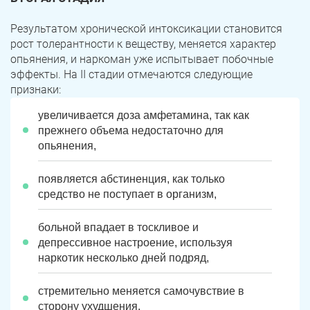
Результатом хронической интоксикации становится
рост толерантности к веществу, меняется характер
опьянения, и наркоман уже испытывает побочные
эффекты. На II стадии отмечаются следующие
признаки:
увеличивается доза амфетамина, так как
прежнего объема недостаточно для
опьянения,
ЗАДАТЬ ВОПРОС
появляется абстиненция, как только
Касли
Роза
средство не поступает в организм,
ПОЛУЧИТЬ ПОМОЩЬ
ПОЛУЧИТЬ ПОМОЩЬ
ПОЛУЧИТЬ ПОМОЩЬ
Челябинск
Сим
больной впадает в тоскливое и
депрессивное настроение, используя
Красногорский
Нязепетровск
наркотик несколько дней подряд,
Первомайский
Карабаш
стремительно меняется самочувствие в
сторону ухудшения.