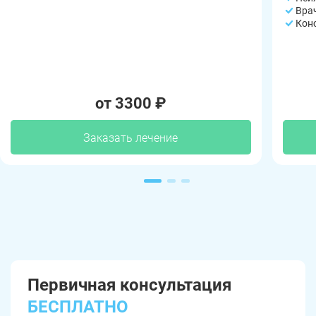
Вра
Кон
от 3300 ₽
Заказать лечение
Первичная консультация
БЕСПЛАТНО