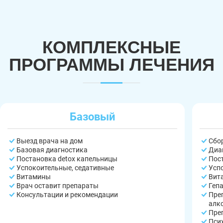
КОМПЛЕКСНЫЕ
ПРОГРАММЫ ЛЕЧЕНИЯ
Базовый
Выезд врача на дом
Сбо
Базовая диагностика
Диа
Постановка detox капельницы
Пос
Успокоительные, седативные
Усп
Витамины
Вит
Врач оставит препараты
Геп
Консультации и рекомендации
Пре
алк
Пре
Пси