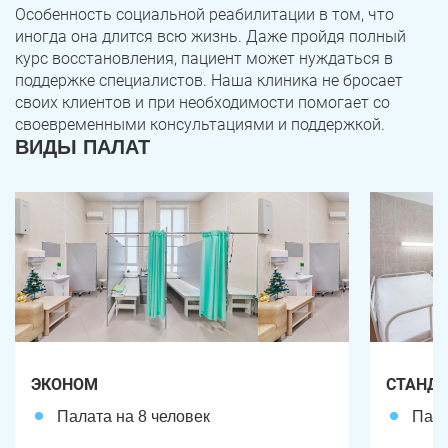
Особенность социальной реабилитации в том, что
иногда она длится всю жизнь. Даже пройдя полный
курс восстановления, пациент может нуждаться в
поддержке специалистов. Наша клиника не бросает
своих клиентов и при необходимости помогает со
своевременными консультациями и поддержкой.
ВИДЫ ПАЛАТ
ЗАДАТЬ ВОПРОС
Касли
Роза
ПОЛУЧИТЬ ПОМОЩЬ
ПОЛУЧИТЬ ПОМОЩЬ
ПОЛУЧИТЬ ПОМОЩЬ
Челябинск
Сим
Красногорский
Нязепетровск
ЭКОНОМ
СТАНД
Первомайский
Карабаш
Палата на 8 человек
Пала