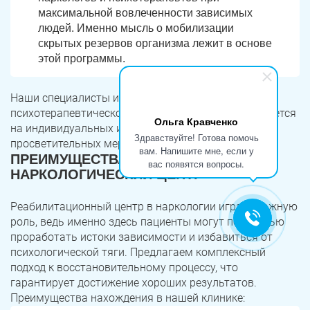
максимальной вовлеченности зависимых
людей. Именно мысль о мобилизации
скрытых резервов организма лежит в основе
этой программы.
Наши специалисты используют разные виды
психотерапевтического воздействия. Оно оказывается
Ольга Кравченко
на индивидуальных и групповых сеансах терапии,
Здравствуйте! Готова помочь
просветительных мероприятиях, лекциях.
вам. Напишите мне, если у
ПРЕИМУЩЕСТВА ОБРАЩЕНИЯ В НАШ
вас появятся вопросы.
НАРКОЛОГИЧЕСКИЙ ЦЕНТР
Реабилитационный центр в наркологии играет важную
роль, ведь именно здесь пациенты могут полностью
проработать истоки зависимости и избавиться от
психологической тяги. Предлагаем комплексный
подход к восстановительному процессу, что
гарантирует достижение хороших результатов.
Преимущества нахождения в нашей клинике: